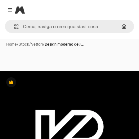
Magnific
Close menu
Cerca 
Home
/
Stock
/
Vettori
/
Design moderno del l…
Premium