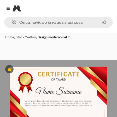
Magnific
Close menu
Cerca 
Home
/
Stock
/
Vettori
/
Design moderno del m…
Premium