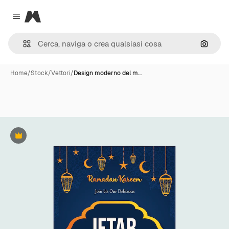
Magnific
Close menu
Cerca 
Home
/
Stock
/
Vettori
/
Design moderno del m…
Premium