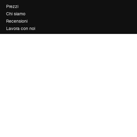
Prezzi
Chi siamo
Recensioni
Lavora con noi
Cerca tendenze
Blog
Eventi
Slidesgo
Vendi i tuoi contenuti
Sala stampa
Cerchi magnific.ai
Contattaci
Assistenza clienti
Instagram
YouTube
LinkedIn
TikTok