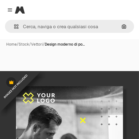
Magnific
Close menu
Cerca 
Home
/
Stock
/
Vettori
/
Design moderno di po…
Premium