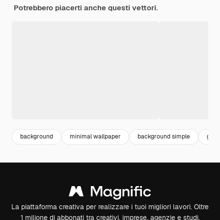
Potrebbero piacerti anche questi vettori.
background
minimal wallpaper
background simple
grap
La piattaforma creativa per realizzare i tuoi migliori lavori. Oltre
1 milione di abbonati tra creativi, imprese, agenzie e studi.