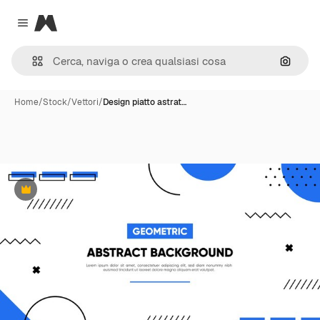
Magnific
Close menu
Cerca 
Home
/
Stock
/
Vettori
/
Design piatto astrat…
Premium