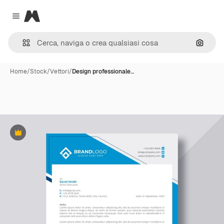
Magnific
Close menu
Cerca 
Home
/
Stock
/
Vettori
/
Design professionale…
Premium