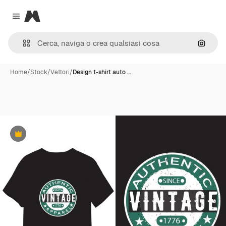
Magnific
Close menu
Cerca 
Home
/
Stock
/
Vettori
/
Design t-shirt auto …
Premium