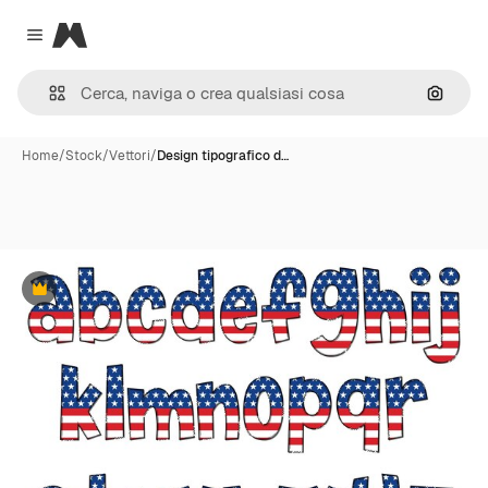
Magnific
Close menu
Cerca 
Home
/
Stock
/
Vettori
/
Design tipografico d…
Premium