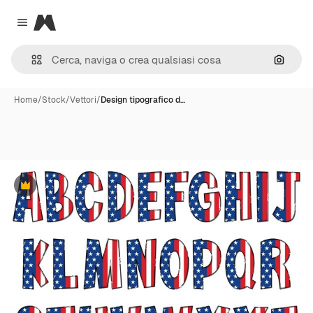
Magnific
Close menu
Cerca 
Home
/
Stock
/
Vettori
/
Design tipografico d…
Premium