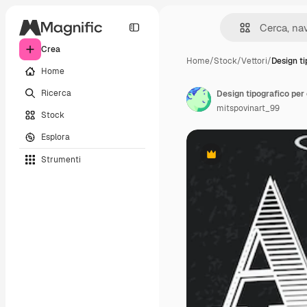
Crea
Home
/
Stock
/
Vettori
/
Design ti
Home
Ricerca
Design tipografico per 
mitspovinart_99
Stock
Esplora
Strumenti
Premium