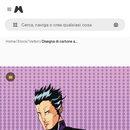
Magnific
Close menu
Cerca 
Home
/
Stock
/
Vettori
/
Disegna di cartone a…
Premium