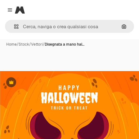
Magnific
Close menu
Cerca 
Home
/
Stock
/
Vettori
/
Disegnata a mano hal…
Premium