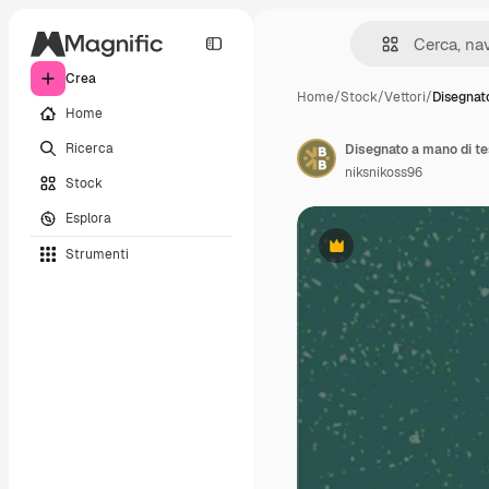
Crea
Home
/
Stock
/
Vettori
/
Disegnat
Home
Ricerca
Disegnato a mano di te
niksnikoss96
Stock
Esplora
Strumenti
Premium