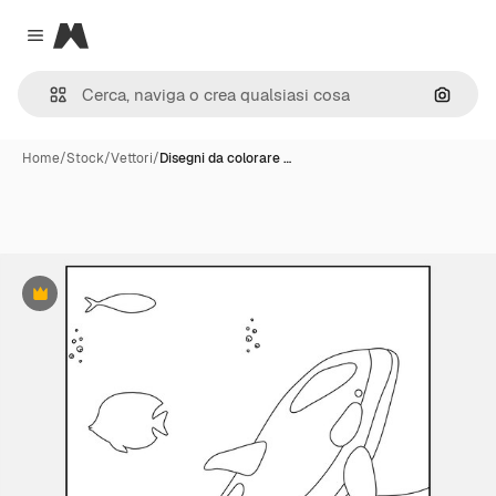
Magnific
Close menu
Cerca 
Home
/
Stock
/
Vettori
/
Disegni da colorare …
Premium