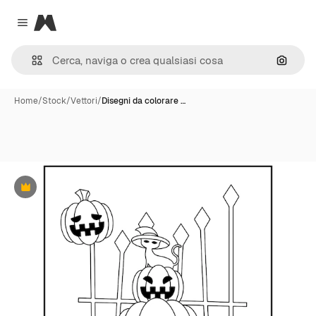
Magnific
Close menu
Cerca 
Home
/
Stock
/
Vettori
/
Disegni da colorare …
Premium