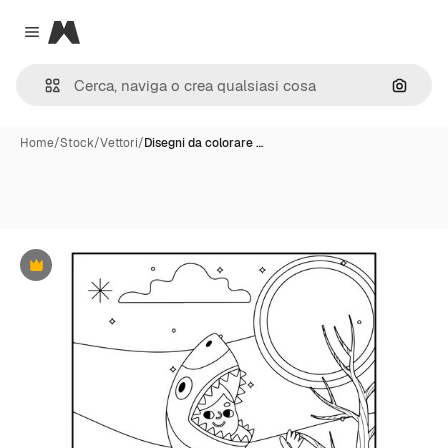
Magnific
Close menu
Cerca 
Home
/
Stock
/
Vettori
/
Disegni da colorare …
Premium