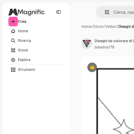
Crea
Home
/
Stock
/
Vettori
/
Disegni d
Home
Ricerca
Disegni da colorare di l
bdsalina779
Stock
Esplora
Strumenti
Premium