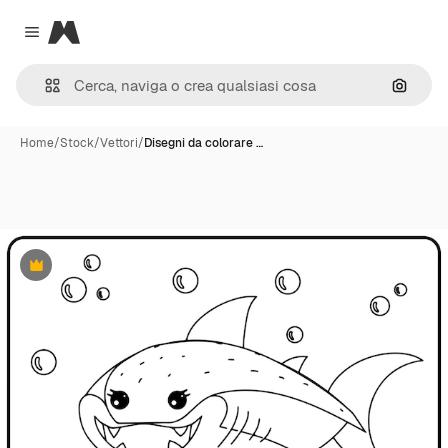
Magnific
Close menu
Cerca 
Home
/
Stock
/
Vettori
/
Disegni da colorare …
Premium