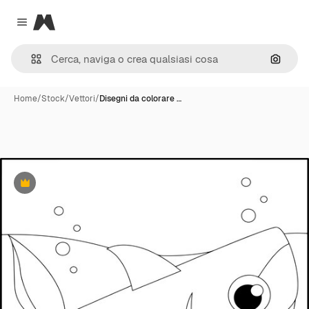
Magnific
Close menu
Cerca 
Home
/
Stock
/
Vettori
/
Disegni da colorare …
Premium