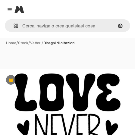
Magnific
Close menu
Cerca 
Home
/
Stock
/
Vettori
/
Disegni di citazioni…
Premium