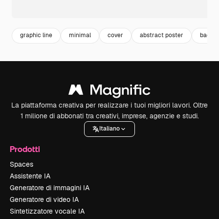
graphic line
minimal
cover
abstract poster
backg
La piattaforma creativa per realizzare i tuoi migliori lavori. Oltre
1 milione di abbonati tra creativi, imprese, agenzie e studi.
Italiano
Prodotti
Spaces
Assistente IA
Generatore di immagini IA
Generatore di video IA
Sintetizzatore vocale IA