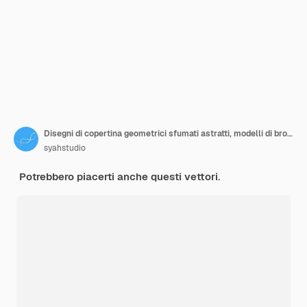
Disegni di copertina geometrici sfumati astratti, modelli di brochure alla moda, poster futuristici colorati. Illustrazione vettoriale. Campioni globali
syahstudio
Potrebbero piacerti anche questi vettori.