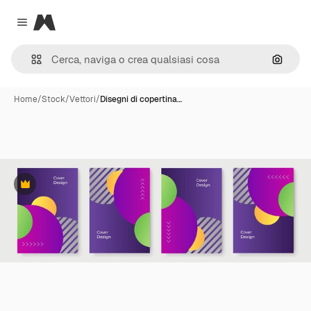
Magnific
Close menu
Cerca 
Home
/
Stock
/
Vettori
/
Disegni di copertina…
Premium