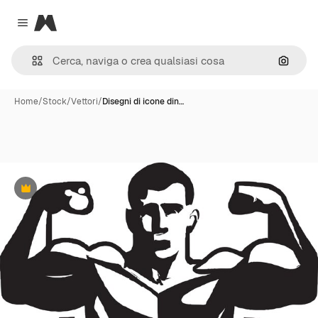
Magnific
Close menu
Cerca 
Home
/
Stock
/
Vettori
/
Disegni di icone din…
Premium