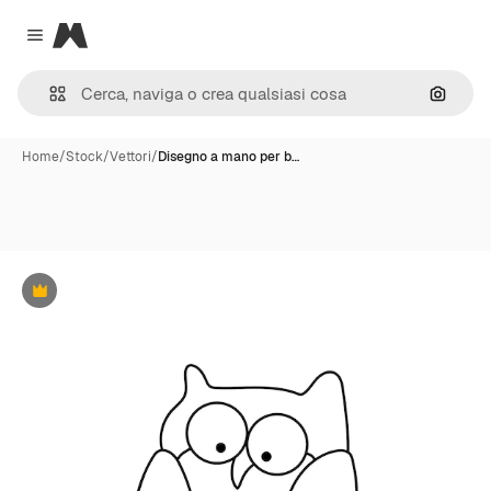
Magnific
Close menu
Cerca 
Home
/
Stock
/
Vettori
/
Disegno a mano per b…
Premium