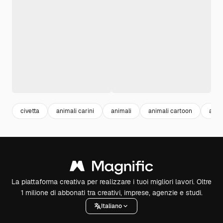
civetta
animali carini
animali
animali cartoon
art i
La piattaforma creativa per realizzare i tuoi migliori lavori. Oltre
1 milione di abbonati tra creativi, imprese, agenzie e studi.
Italiano