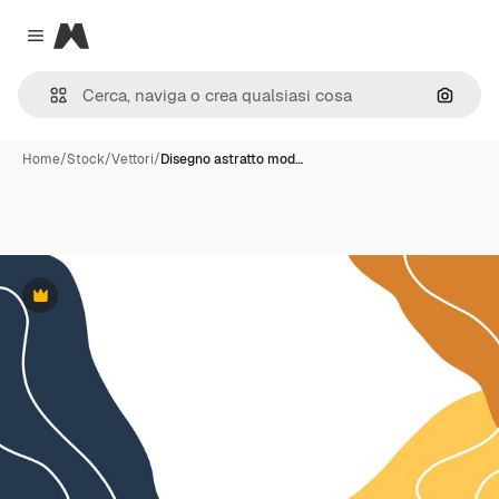
Magnific
Close menu
Cerca 
Home
/
Stock
/
Vettori
/
Disegno astratto mod…
Premium