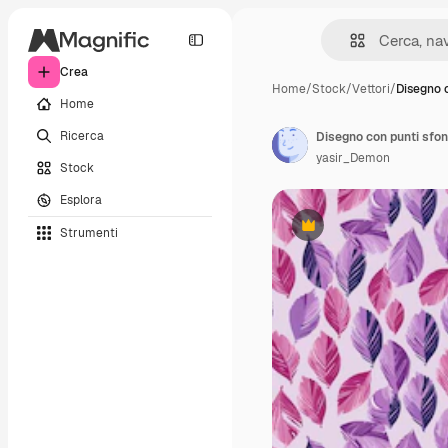
Crea
Home
/
Stock
/
Vettori
/
Disegno c
Home
Ricerca
yasir_Demon
Stock
Esplora
Strumenti
Premium