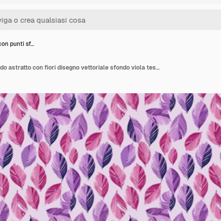
on punti sf…
Disegno con punti sfondo astratto con fiori disegno vettoriale sfondo viola testurato con