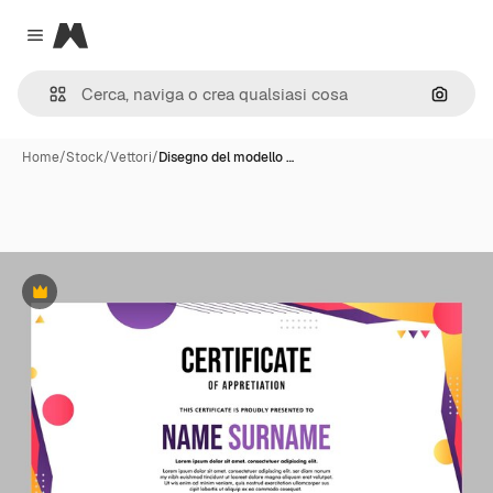
Magnific
Close menu
Cerca 
Home
/
Stock
/
Vettori
/
Disegno del modello …
Premium