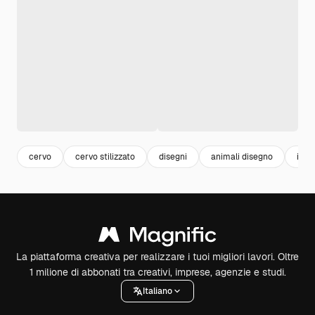
cervo
cervo stilizzato
disegni
animali disegno
inci
La piattaforma creativa per realizzare i tuoi migliori lavori. Oltre
1 milione di abbonati tra creativi, imprese, agenzie e studi.
Italiano