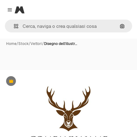
Magnific
Close menu
Cerca 
Home
/
Stock
/
Vettori
/
Disegno dell'illustr…
Premium