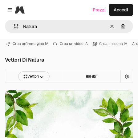
Magnific
Prezzi
Accedi
Close menu
Cancella
Cerca 
Crea un'immagine IA
Crea un video IA
Crea un'icona IA
Ar
Vettori Di Natura
Vettori
Filtri