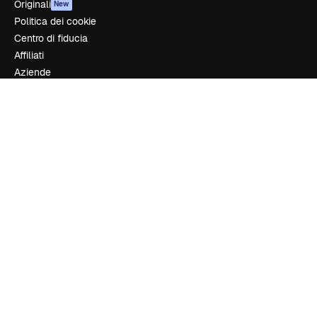
Originali
New
Politica dei cookie
Centro di fiducia
Affiliati
Aziende
Azienda
Prezzi
Chi siamo
Recensioni
Lavora con noi
Cerca tendenze
Blog
Eventi
Slidesgo
Vendi i tuoi contenuti
Sala stampa
Cerchi magnific.ai