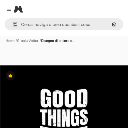
Magnific
Close menu
Cerca 
Home
/
Stock
/
Vettori
/
Disegno di lettere d…
Premium