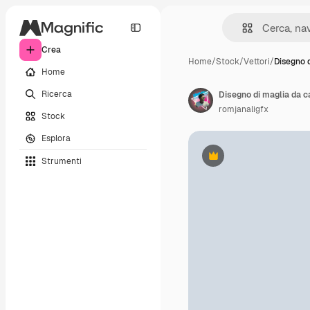
Crea
Home
/
Stock
/
Vettori
/
Disegno 
Home
Ricerca
romjanaligfx
Stock
Esplora
Strumenti
Premium