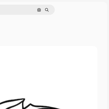
Cerca per immagine
Ricerca