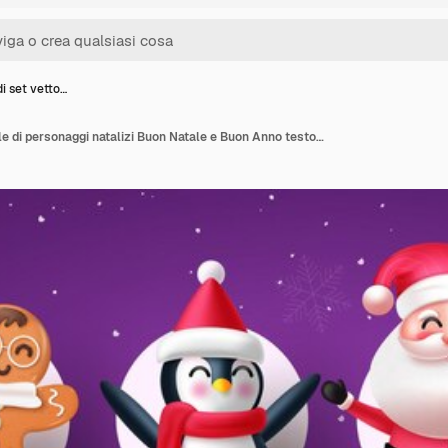
i set vetto…
Disegno di set vettoriale di personaggi natalizi Buon Natale e Buon Anno testo con Babbo Natale