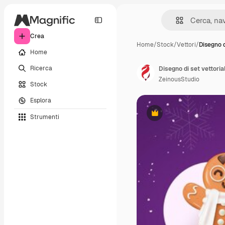
Crea
Home
/
Stock
/
Vettori
/
Disegno d
Home
Ricerca
ZeinousStudio
Stock
Esplora
Strumenti
Premium