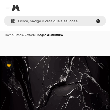
Magnific
Close menu
Cerca 
Home
/
Stock
/
Vettori
/
Disegno di struttura…
Premium