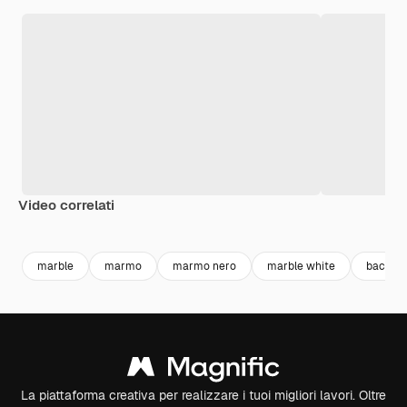
Video correlati
Premium
Premium
Premium
Premium
marble
marmo
marmo nero
marble white
backgr
La piattaforma creativa per realizzare i tuoi migliori lavori. Oltre