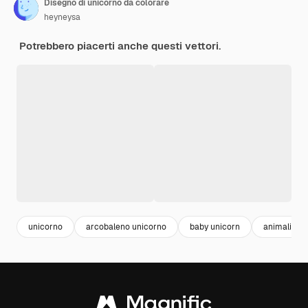
Disegno di unicorno da colorare
heyneysa
Potrebbero piacerti anche questi vettori.
unicorno
arcobaleno unicorno
baby unicorn
animali dis