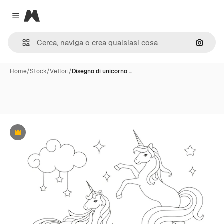
Magnific
Close menu
Cerca 
Home
/
Stock
/
Vettori
/
Disegno di unicorno …
Premium