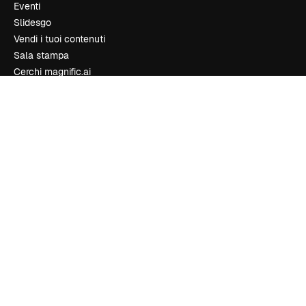
Eventi
Slidesgo
Vendi i tuoi contenuti
Sala stampa
Cerchi magnific.ai
Contattaci
Assistenza clienti
Instagram
YouTube
LinkedIn
TikTok
Discord
X
Reddit
Copyright © 2010-
2026
Freepik Company S.L.U.
Tutti i diritti riservati
.