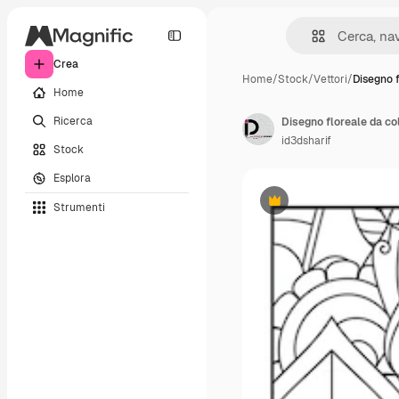
Crea
Home
/
Stock
/
Vettori
/
Disegno f
Home
Ricerca
Disegno floreale da co
id3dsharif
Stock
Esplora
Strumenti
Premium