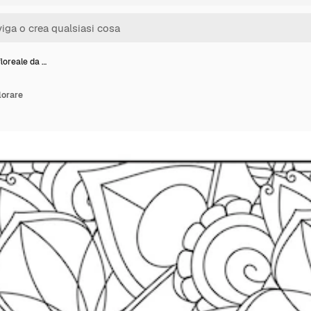
loreale da …
lorare