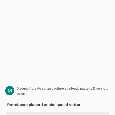
Disegno floreale senza cuciture su sfondo pastello Disegno florale carino per tessuto da carta da parati
yusak
Potrebbero piacerti anche questi vettori.