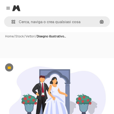
Magnific
Close menu
Cerca 
Home
/
Stock
/
Vettori
/
Disegno illustrativo…
Premium