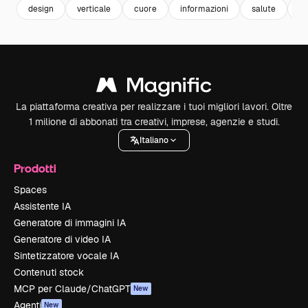
design
verticale
cuore
informazioni
salute
pu
La piattaforma creativa per realizzare i tuoi migliori lavori. Oltre
1 milione di abbonati tra creativi, imprese, agenzie e studi.
Italiano
Prodotti
Spaces
Assistente IA
Generatore di immagini IA
Generatore di video IA
Sintetizzatore vocale IA
Contenuti stock
MCP per Claude/ChatGPT
New
Agenti
New