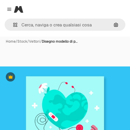
Magnific
Close menu
Cerca 
Home
/
Stock
/
Vettori
/
Disegno modello di p…
Premium