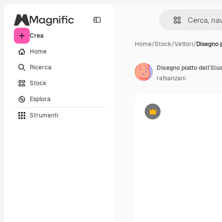
Crea
Home
/
Stock
/
Vettori
/
Disegno p
Home
Ricerca
Disegno piatto dell'illu
rafsanzani
Stock
Esplora
Strumenti
Premium