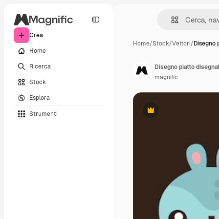
Crea
Home
/
Stock
/
Vettori
/
Disegno p
Home
Ricerca
Disegno piatto disegna
magnific
Stock
Esplora
Strumenti
Premium