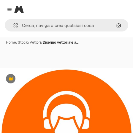
Magnific
Close menu
Cerca 
Home
/
Stock
/
Vettori
/
Disegno vettoriale a…
Premium