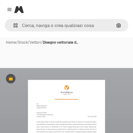
Magnific
Close menu
Cerca 
Home
/
Stock
/
Vettori
/
Disegno vettoriale d…
Premium