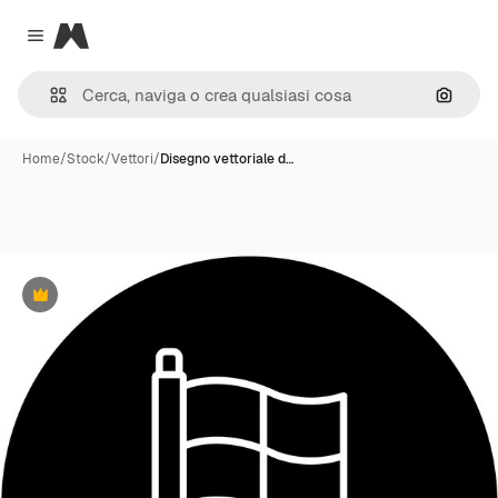
Magnific
Close menu
Cerca 
Home
/
Stock
/
Vettori
/
Disegno vettoriale d…
Premium