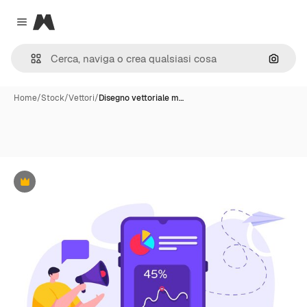
Magnific
Close menu
Cerca 
Home
/
Stock
/
Vettori
/
Disegno vettoriale m…
Premium