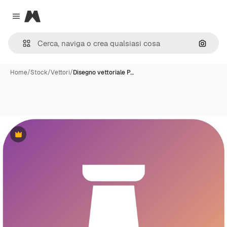
Magnific
Close menu
Cerca 
Home
/
Stock
/
Vettori
/
Disegno vettoriale P…
Premium