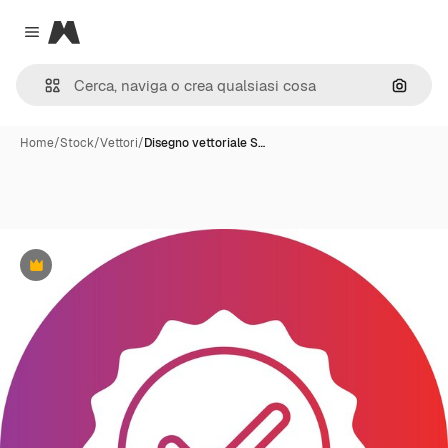
Magnific
Close menu
Cerca 
Home
/
Stock
/
Vettori
/
Disegno vettoriale S…
Premium