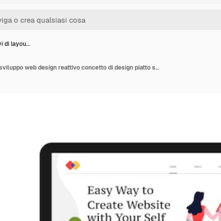
vi di layou…
Dispositivi di layout di sviluppo web design reattivo concetto di design piatto su multischermo.