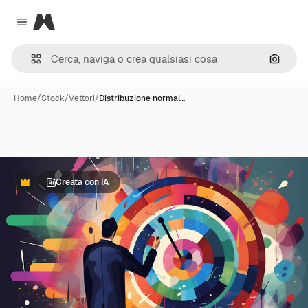
Magnific
Close menu
Cerca 
Home
/
Stock
/
Vettori
/
Distribuzione normal…
Creata con IA
Premium