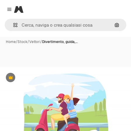
Magnific
Close menu
Cerca 
Home
/
Stock
/
Vettori
/
Divertimento, guida,…
Premium